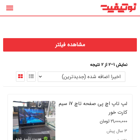
رش
ه
حتوا
مشاهده فیلتر
نمایش 1–2 از 2 نتیجه
لپ تاپ اچ پی صفحه تاچ i7 سیم
کارت خور
21,000,000
تومان
3 سال پیش
هویت تأیید شده