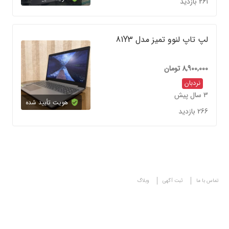
261 بازدید
لپ تاپ لنوو تمیز مدل 81Y3
8,900,000
تومان
نردبان
3 سال پیش
هویت تأیید شده
266 بازدید
تماس با ما
ثبت آگهی
وبلاگ