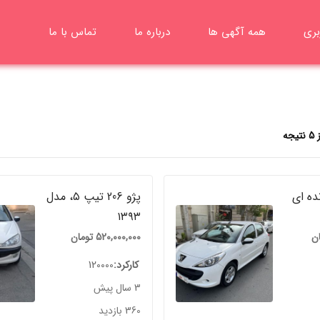
بری
همه آگهی ها
درباره ما
تماس با ما
 ۲۰۷ دنده ای
پژو 206 تیپ ۵، مدل
۱۳۹۳
ان
520,000,000
تومان
کارکرد
120000
3 سال پیش
360 بازدید