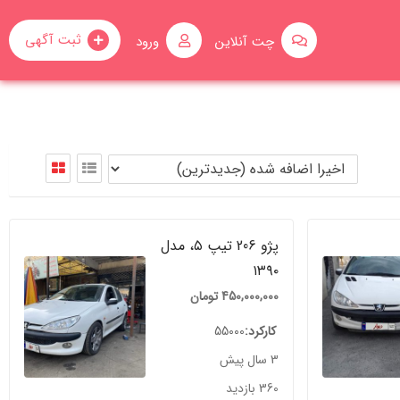
ثبت آگهی
چت آنلاین
ورود
پژو 206 تیپ ۵، مدل
۱۳۹۰
450,000,000
تومان
کارکرد
55000
3 سال پیش
360 بازدید