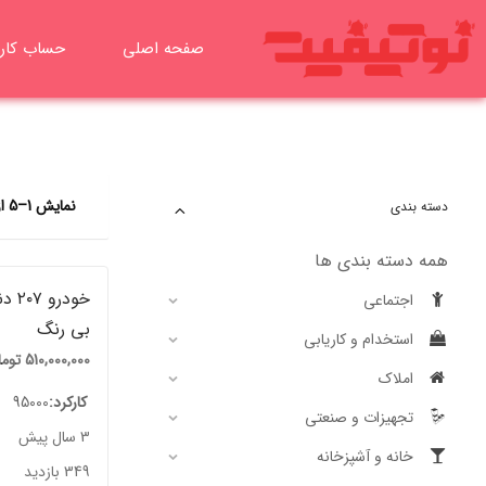
رش
ه
صفحه اصلی
حساب کار
حتوا
نمایش 1–5 از 5 نتیجه
دسته بندی
همه دسته بندی ها
خودرو
اجتماعی
بی رنگ
استخدام و کاریابی
510,000,000
توم
املاک
کارکرد
95000
تجهیزات و صنعتی
3 سال پیش
خانه و آشپزخانه
349 بازدید