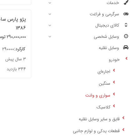
خدمات
سرگرمی و فراغت
پژو پارس ساد
کالای دیجیتال
۱۳۸۶
وسایل شخصی
290,000,000
توم
وسایل نقلیه
کارکرد
290000
3 سال پیش
خودرو
344 بازدید
اجاره‌ای
سنگین
سواری و وانت
کلاسیک
قایق و سایر وسایل نقلیه
قطعات یدکی و لوازم جانبی