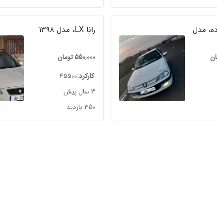
ه، مدل
رانا LX، مدل ۱۳۹۸
ان
550,000
تومان
کارکرد
45500
3 سال پیش
350 بازدید