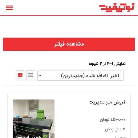
رش
ه
حتوا
مشاهده فیلتر
نمایش 1–2 از 2 نتیجه
فروش میز مدیریت
1,500,000
تومان
3 سال پیش
هویت تأیید شده