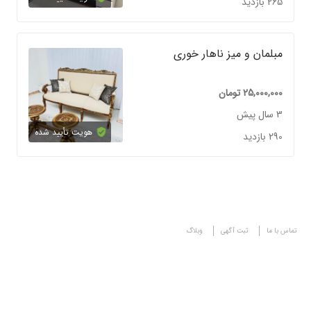
265 بازدید
مبلمان و میز ناهار خوری
25,000,000
تومان
3 سال پیش
هویت تأیید شده
290 بازدید
تماس با ما
ثبت آگهی
وبلاگ