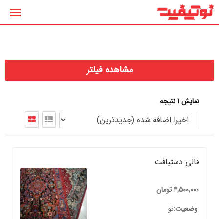
رش
ه
حتوا
مشاهده فیلتر
نمایش 1 نتیجه
قالی دستبافت
4,500,000
تومان
وضعیت
نو