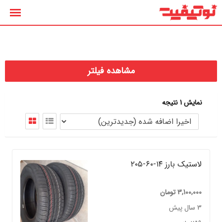
رش
ه
حتوا
مشاهده فیلتر
نمایش 1 نتیجه
لاستیک بارز ۱۴-۶۰-۲۰۵
3,100,000
تومان
3 سال پیش