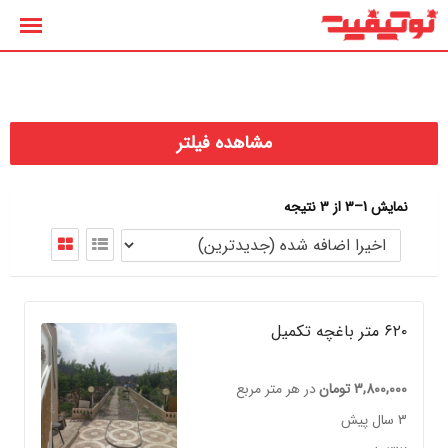
رش
ه
حتوا
مشاهده فیلتر
نمایش 1–3 از 3 نتیجه
۶۲۰ متر باغچه تکمیل
3,800,000
تومان
در هر متر مربع
3 سال پیش