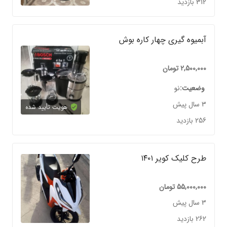
312 بازدید
آبمیوه گیری چهار کاره بوش
2,500,000
تومان
وضعیت
نو
3 سال پیش
هویت تأیید شده
256 بازدید
طرح کلیک کویر ۱۴۰۱
55,000,000
تومان
3 سال پیش
262 بازدید