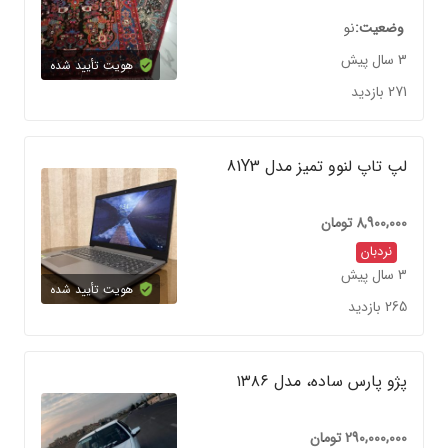
وضعیت
نو
3 سال پیش
هویت تأیید شده
271 بازدید
لپ تاپ لنوو تمیز مدل 81Y3
8,900,000
تومان
نردبان
3 سال پیش
هویت تأیید شده
265 بازدید
پژو پارس ساده، مدل ۱۳۸۶
290,000,000
تومان