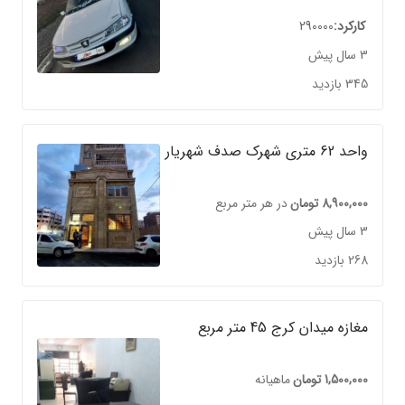
کارکرد
290000
3 سال پیش
345 بازدید
واحد 62 متری شهرک صدف شهریار
8,900,000
تومان
در هر متر مربع
3 سال پیش
268 بازدید
مغازه میدان کرج 45 متر مربع
1,500,000
تومان
ماهیانه