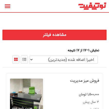
رش
ه
حتوا
مشاهده فیلتر
نمایش 1–17 از 17 نتیجه
فروش میز مدیریت
1,500,000
تومان
3 سال پیش
هویت تأیید شده