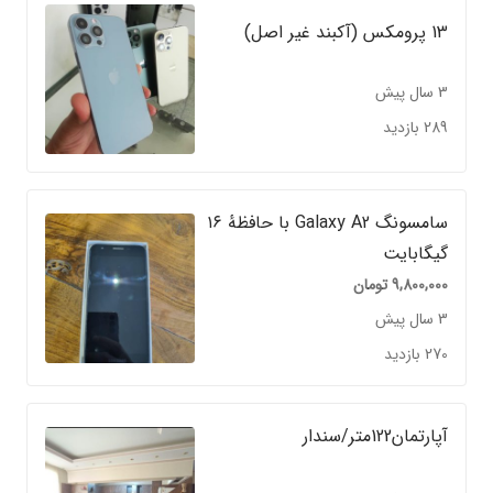
13 پرومکس (آکبند غیر اصل)
3 سال پیش
289 بازدید
سامسونگ Galaxy A2 با حافظهٔ ۱۶
گیگابایت
9,800,000
تومان
3 سال پیش
270 بازدید
آپارتمان122متر/سندار