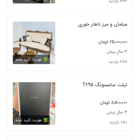
263 بازدید
مبلمان و میز ناهار خوری
25,000,000
تومان
3 سال پیش
هویت تأیید شده
288 بازدید
تبلت سامسونگ T295
8,500,000
تومان
3 سال پیش
هویت تأیید شده
280 بازدید