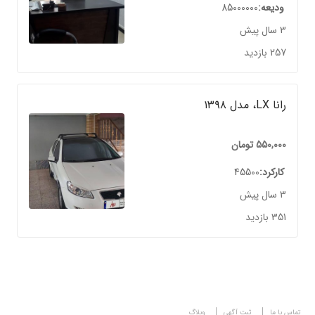
ودیعه
85000000
3 سال پیش
257 بازدید
رانا LX، مدل ۱۳۹۸
550,000
تومان
کارکرد
45500
3 سال پیش
351 بازدید
تماس با ما
ثبت آگهی
وبلاگ