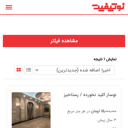
رش
ه
حتوا
مشاهده فیلتر
نمایش 1 نتیجه
نوساز کلید نخورده / رستاخیز
15,000,000
تومان
در هر متر مربع
3 سال پیش