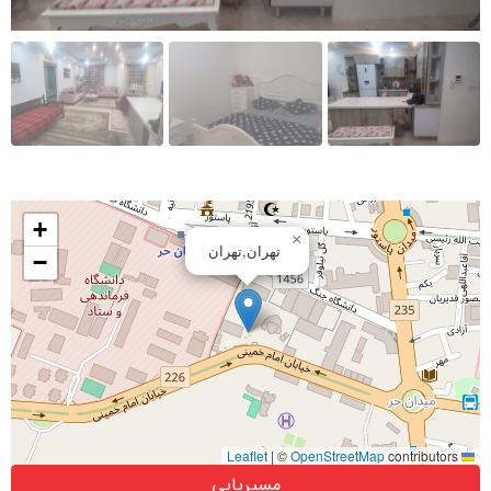
+
×
تهران,تهران
−
|
©
OpenStreetMap
contributors
Leaflet
مسیریابی