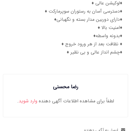
♦️لوکیشن عالی ♦️
♦️دسترسی آسان به رستوران سوپرمارکت ♦️
♦️دارای دوربین مدار بسته و نگهبانی♦️
♦️امنیت بالا ♦️
♦️بدونه واسطه♦️
♦️ نظافت بعد از هر ورود خروج ♦️
♦️چشم انداز عالی و بی نظیر ♦️
رضا محسنی
لطفاً برای مشاهده اطلاعات آگهی دهنده
وارد شوید
.
ایمیل به آگهی دهنده