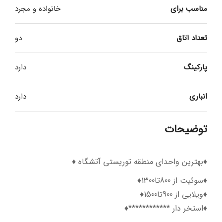
مناسب برای
خانواده و مجرد
تعداد اتاق
دو
پارکینگ
دارد
انباری
دارد
توضیحات
♦️بهترین واحدای منطقه توریستی آتشگاه ♦️
♦️سوئیت از 800تا1300♦️
♦️ویلایی از 900تا1500♦️
♦️استخر دار ************♦️