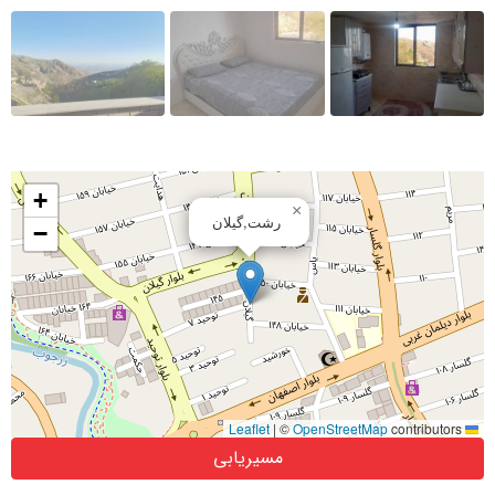
+
×
رشت,گیلان
−
|
©
OpenStreetMap
contributors
Leaflet
مسیریابی