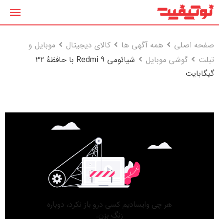
رش
ه
حتوا
صفحه اصلی
همه آگهی ها
کالای دیجیتال
موبایل و
تبلت
گوشی موبایل
شیائومی Redmi 9 با حافظهٔ 32
گیگابایت