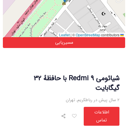
|
©
OpenStreetMap
contributors
Leaflet
مسیریابی
شیائومی Redmi 9 با حافظهٔ 32
گیگابایت
2 سال پیش در رباطکریم
,
تهران
اطلاعات
تماس