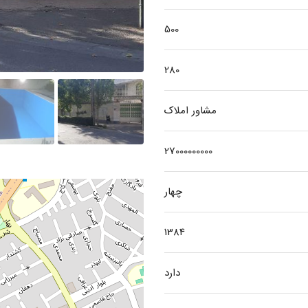
500
280
مشاور املاک
27000000000
چهار
1384
دارد