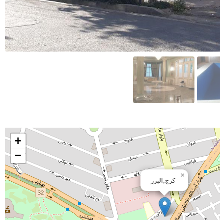
+
−
×
کرج,البرز