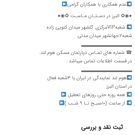
عدم همکاری با همکاران گرامی
●◉✿ البرز در دسـتـان مـاسـت ✿◉●
شعبهVIPمرکزی: گلشهر میدان کتویی زاده
شعبه۲:جهانشهر میدان مدنی
▂▂▂▂▂▂▂▂▂▂▂▂▂▂
☎ شماره های تمـاس دپارتمان مسکن هوم لند:
در قسمت اطلاعات تماس میباشد .
▂▂▂▂▂▂▂▂▂▂▂▂▂▂
هوم لند نمایندگی در ایران با ۳شعبه فعال
در استان البرز
همه روزه حتی روزهای تعطیل
از ساعت (۱۰صبـح تـا ۹ شـب )
ثبت نقد و بررسی