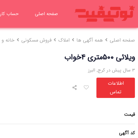
رش
ه
صفحه اصلی
حساب کار
حتوا
صفحه اصلی
همه آگهی ها
املاک
فروش مسکونی
خانه و و
ویلائی 500متری 4خواب
3 سال پیش در کرج
,
البرز
اطلاعات
تماس
قیمت
کد آگهی