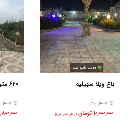
هویت تأیید شده
باغ ویلا سهیلیه
۶۲۰ متر باغچه تکمیل
3 سال پیش
3 سال پیش
10,000,000
تومان
,800,000
در هر متر مربع