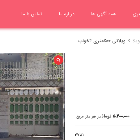
بری
همه آگهی ها
درباره ما
تماس با ما
یلا
ویلائی 500متری 4خواب
5,400,000
تومان
در هر متر مربع
2781