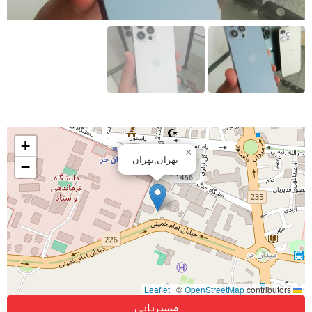
+
×
تهران,تهران
−
|
©
OpenStreetMap
contributors
Leaflet
مسیریابی