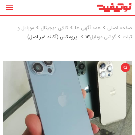
رش
ه
حتوا
صفحه اصلی
همه آگهی ها
کالای دیجیتال
موبایل و
تبلت
گوشی موبایل
13 پرومکس (آکبند غیر اصل)