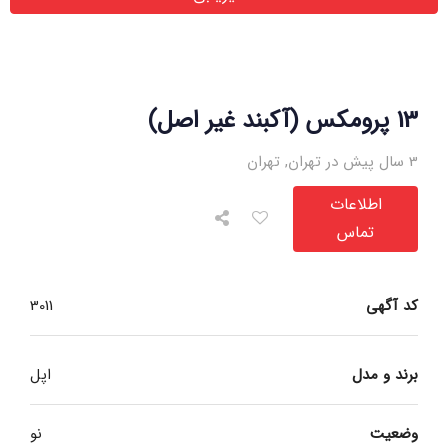
13 پرومکس (آکبند غیر اصل)
3 سال پیش در تهران
,
تهران
اطلاعات
تماس
کد آگهی
3011
برند و مدل
اپل
وضعیت
نو