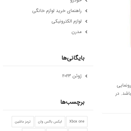
خودرو
راهنمای خرید لوازم خانگی
لوازم الکترونیکی
مدرن
بایگانی‌ها
ژوئن 2023
‌های اخیر دو گوشی گلکسی A04 و A04S را معرفی کرده بود و حالا از سومین عضو این خانواده با عنوان گلکسی A04E رونمایی
اشد. در
برچسب‌ها
Xbox one
ایکس باکس وان
ترمز ماشین