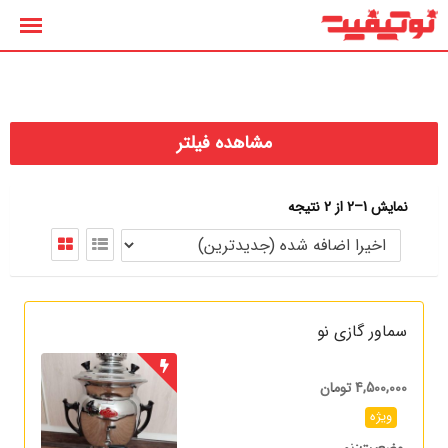
رش
ه
حتوا
مشاهده فیلتر
نمایش 1–2 از 2 نتیجه
سماور گازی نو
4,500,000
تومان
ویژه