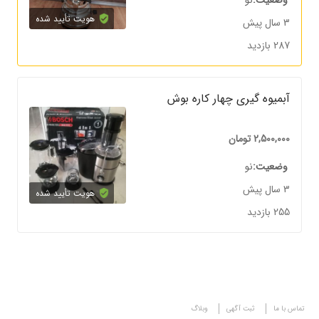
وضعیت
نو
هویت تأیید شده
3 سال پیش
287 بازدید
آبمیوه گیری چهار کاره بوش
2,500,000
تومان
وضعیت
نو
3 سال پیش
هویت تأیید شده
255 بازدید
تماس با ما
ثبت آگهی
وبلاگ