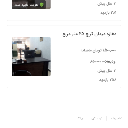
3 سال پیش
هویت تأیید شده
281 بازدید
مغازه میدان کرج 45 متر مربع
1,500,000
تومان
ماهیانه
ودیعه
85000000
3 سال پیش
258 بازدید
تماس با ما
ثبت آگهی
وبلاگ