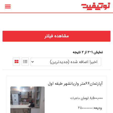
رش
ه
حتوا
مشاهده فیلتر
نمایش 1–2 از 2 نتیجه
آپارتمان66متر واریانشهر طبقه اول
8,500,000
تومان
ماهیانه
ودیعه
450000000