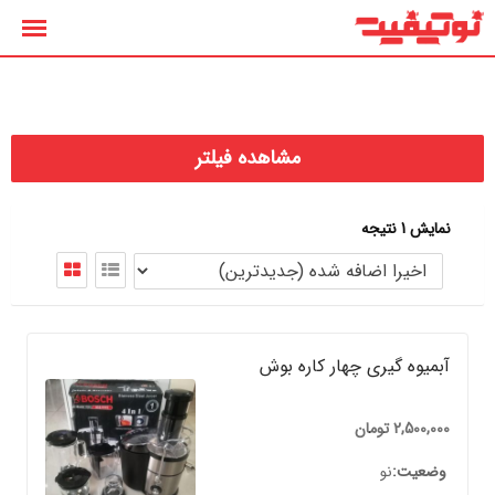
رش
ه
حتوا
مشاهده فیلتر
نمایش 1 نتیجه
آبمیوه گیری چهار کاره بوش
2,500,000
تومان
وضعیت
نو