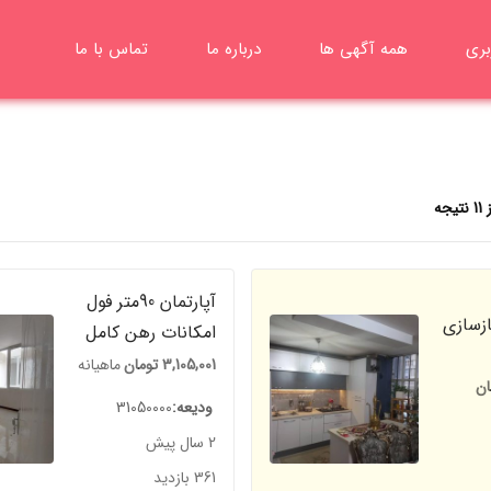
بری
همه آگهی ها
درباره ما
تماس با ما
آپارتمان 90متر فول
بازسازی
امکانات رهن کامل
کلید نخورده
3,105,001
تومان
ماهیانه
ان
ودیعه
31050000
2 سال پیش
361 بازدید