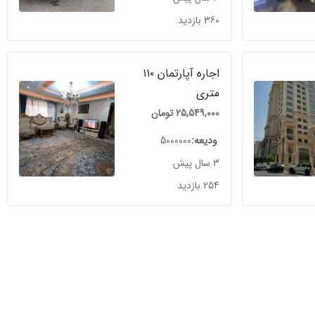
360 بازدید
اجاره آپارتمان ۱۱۰
متری
25,549,000
تومان
ودیعه
5000000
3 سال پیش
254 بازدید