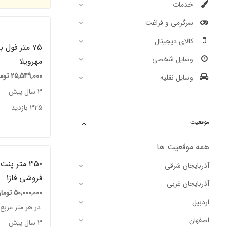
خدمات
سرگرمی و فراغت
کالای دیجیتال
۷۵ متر فول 
وسایل شخصی
مهرویلا
25,549,000
توم
وسایل نقلیه
3 سال پیش
325 بازدید
موقعیت
همه موقعیت ها
350 متر پ
آذربایجان شرقی
فروشی فاز1
آذربایجان غربی
50,000,000
توما
اردبیل
در هر متر مربع
اصفهان
3 سال پیش