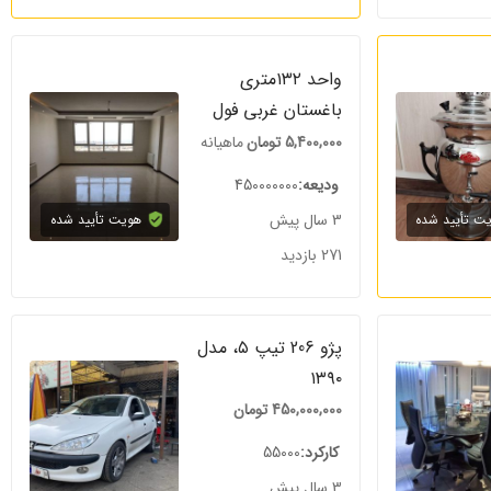
واحد ۱۳۲متری
باغستان غربی فول
5,400,000
تومان
ماهیانه
ودیعه
450000000
3 سال پیش
ت تأیید شده
هویت تأیید شده
271 بازدید
پژو 206 تیپ ۵، مدل
۱۳۹۰
450,000,000
تومان
کارکرد
55000
3 سال پیش