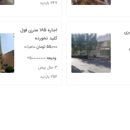
247 بازدید
اجاره 185 متری فول
 500متری
کلید نخورده
55,000
تومان
ماهیانه
ودیعه
2500000000
3 سال پیش
256 بازدید