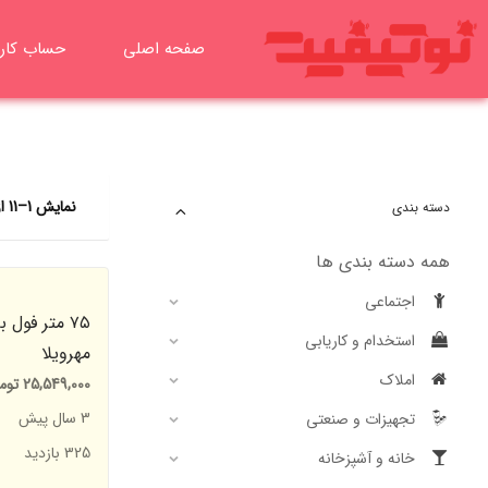
رش
ه
صفحه اصلی
حساب کار
حتوا
نمایش 1–11 از 11 نتیجه
دسته بندی
همه دسته بندی ها
اجتماعی
۷۵ متر فول 
استخدام و کاریابی
مهرویلا
املاک
25,549,000
توم
3 سال پیش
تجهیزات و صنعتی
325 بازدید
خانه و آشپزخانه