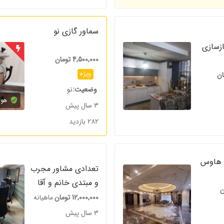
سماور گازی نو
بازسازی
4,500,000
تومان
ویژه
ان
وضعیت
نو
هوی
3 سال پیش
282 بازدید
نت هاوس
تعدادی مشاور مجرب
و مبتدی خانم و آقا
ن
12,000,000
تومان
ماهیانه
3 سال پیش