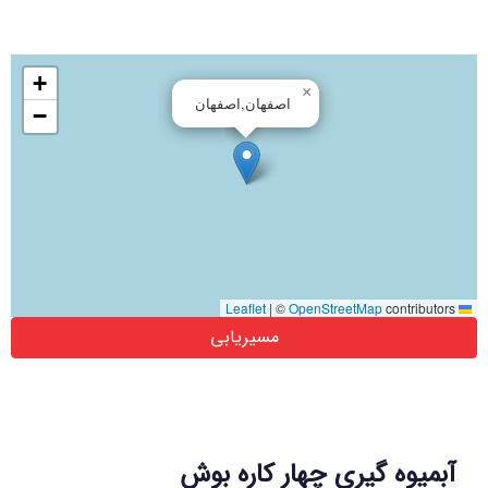
+
×
اصفهان,اصفهان
−
|
©
OpenStreetMap
contributors
Leaflet
مسیریابی
آبمیوه گیری چهار کاره بوش