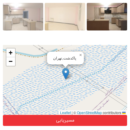
+
×
پاکدشت,تهران
−
|
©
OpenStreetMap
contributors
Leaflet
مسیریابی