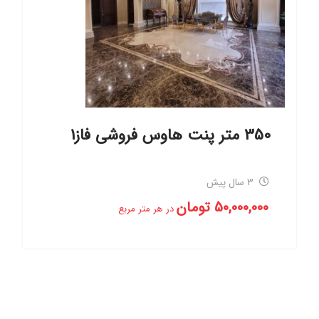
350 متر پنت هاوس فروشی فاز1
3 سال پیش
50,000,000
تومان
در هر متر مربع