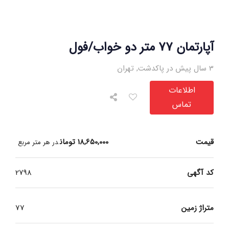
آپارتمان 77 متر دو خواب/فول
3 سال پیش در پاکدشت
,
تهران
اطلاعات
تماس
قیمت
18,650,000
تومان
در هر متر مربع
کد آگهی
2798
متراژ زمین
77