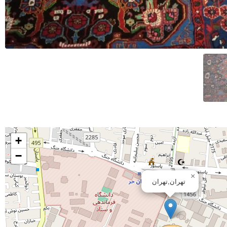
+
−
×
تهران,تهران