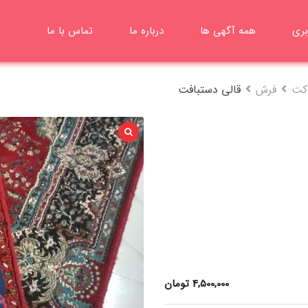
بری
همه آگهی ها
درباره ما
تماس با ما
وکت
فرش
قالی دستبافت
4,500,000
تومان