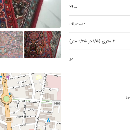
2900
دست‌باف
4 متری (1/5 در 2/25 متر)
نو