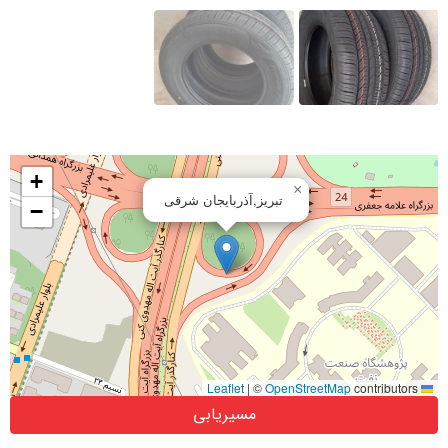
+
×
تبریز,آذربایجان شرقی
−
|
©
OpenStreetMap
contributors
Leaflet
مسیریابی