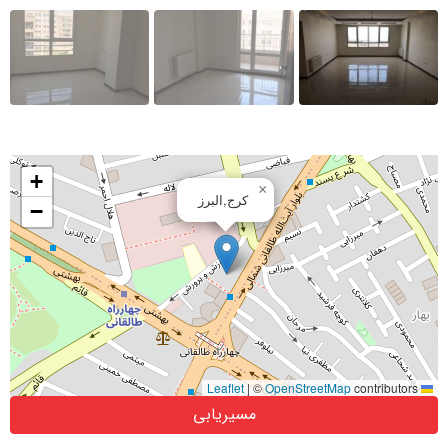
+
×
کرج,البرز
−
|
©
OpenStreetMap
contributors
Leaflet
مسیریابی