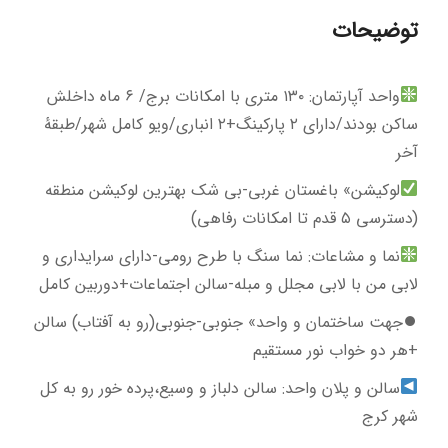
توضیحات
واحد آپارتمان: ۱۳۰ متری با امکانات برج/ ۶ ماه داخلش
ساکن بودند/دارای ۲ پارکینگ+۲ انباری/ویو کامل شهر/طبقهٔ
آخر
لوکیشن» باغستان غربی-بی شک بهترین لوکیشن منطقه
(دسترسی ۵ قدم تا امکانات رفاهی)
نما و مشاعات: نما سنگ با طرح رومی-دارای سرایداری و
لابی من با لابی مجلل و مبله-سالن اجتماعات+دوربین کامل
⏺جهت ساختمان و واحد» جنوبی-جنوبی(رو به آفتاب) سالن
+هر دو خواب نور مستقیم
سالن و پلان واحد: سالن دلباز و وسیع،پرده خور رو به کل
شهر کرج