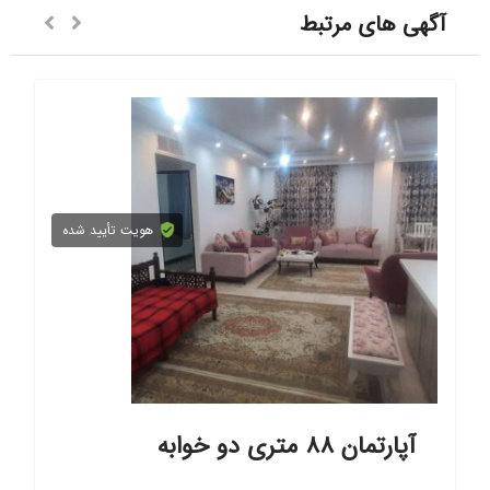
آگهی های مرتبط
هویت تأیید شده
آپارتمان، 143متر، 3 خوابه