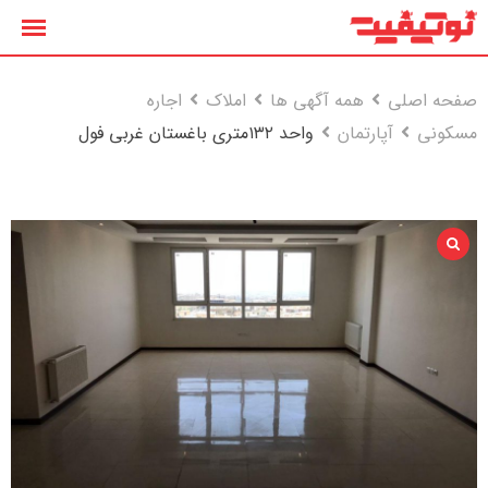
رش
ه
حتوا
صفحه اصلی
همه آگهی ها
املاک
اجاره
مسکونی
آپارتمان
واحد ۱۳۲متری باغستان غربی فول