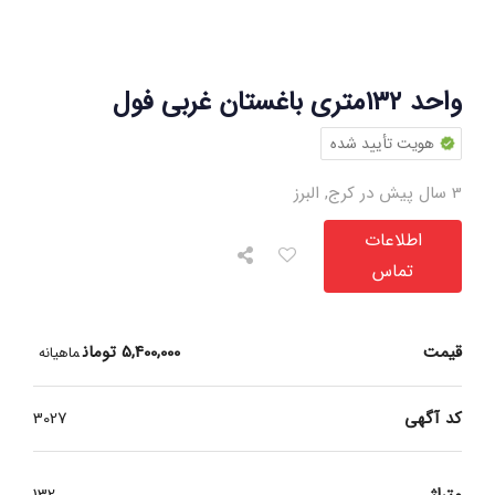
واحد ۱۳۲متری باغستان غربی فول
هویت تأیید شده
3 سال پیش در کرج
,
البرز
اطلاعات
تماس
قیمت
5,400,000
تومان
ماهیانه
کد آگهی
3027
متراژ
132